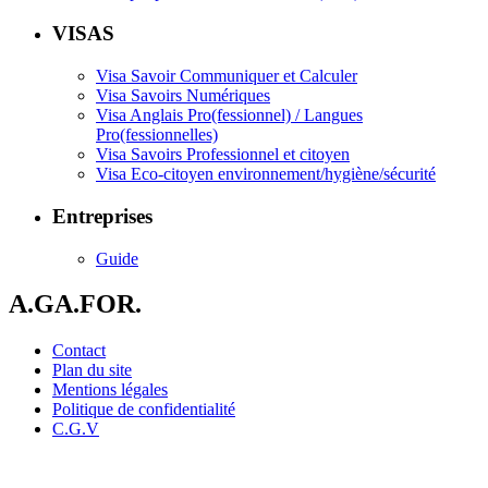
VISAS
Visa Savoir Communiquer et Calculer
Visa Savoirs Numériques
Visa Anglais Pro(fessionnel) / Langues
Pro(fessionnelles)
Visa Savoirs Professionnel et citoyen
Visa Eco-citoyen environnement/hygiène/sécurité
Entreprises
Guide
A.GA.FOR.
Contact
Plan du site
Mentions légales
Politique de confidentialité
C.G.V