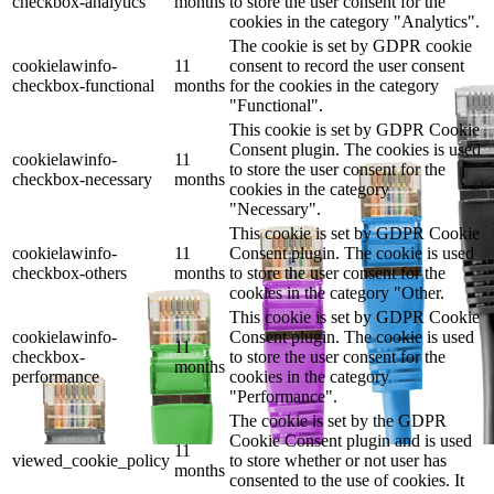
checkbox-analytics
months
to store the user consent for the
cookies in the category "Analytics".
The cookie is set by GDPR cookie
cookielawinfo-
11
consent to record the user consent
checkbox-functional
months
for the cookies in the category
"Functional".
This cookie is set by GDPR Cookie
Consent plugin. The cookies is used
cookielawinfo-
11
to store the user consent for the
checkbox-necessary
months
cookies in the category
"Necessary".
This cookie is set by GDPR Cookie
cookielawinfo-
11
Consent plugin. The cookie is used
checkbox-others
months
to store the user consent for the
cookies in the category "Other.
This cookie is set by GDPR Cookie
cookielawinfo-
Consent plugin. The cookie is used
11
checkbox-
to store the user consent for the
months
performance
cookies in the category
"Performance".
The cookie is set by the GDPR
Cookie Consent plugin and is used
11
viewed_cookie_policy
to store whether or not user has
months
consented to the use of cookies. It