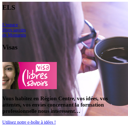
ELS
L'espace
libres savoirs
de Montargis
Visas
Vous habitez en Région Centre, vos idées, vos
attentes, vos envies concernant la formation
professionnelle nous intéressent…
Utilisez notre e-boîte à idées !