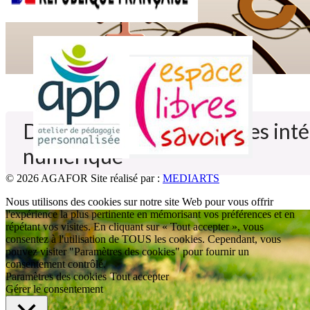
Des formations innovantes inté
numérique
© 2026 AGAFOR
Site réalisé par :
MEDIARTS
Nous utilisons des cookies sur notre site Web pour vous offrir
l'expérience la plus pertinente en mémorisant vos préférences et en
répétant vos visites. En cliquant sur « Tout accepter », vous
consentez à l'utilisation de TOUS les cookies. Cependant, vous
pouvez visiter "Paramètres des cookies" pour fournir un
consentement contrôlé.
Paramètres des cookies
Tout accepter
Gérer le consentement