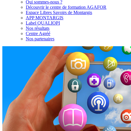
Qui sommes-nous ?
Découvrir le centre de formation AGAFOR
Espace Libres Savoirs de Montargis
APP MONTARGIS
Label QUALIOPI
Nos résultats
Centre Agréé
Nos partenaires