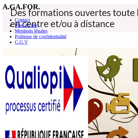
A.GA.FOR.
Des formations ouvertes toute 
Contact
en centre et/ou à distance
Plan du site
Mentions légales
Politique de confidentialité
C.G.V