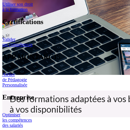
Utiliser son droit
à la formation
Certifications
Valider
ses compétences
APP MONTARGIS
Atelier
de Pédagogie
Personnalisée
Entreprise
Des formations adaptées à vos 
à vos disponibilités
Optimiser
les compétences
des salariés