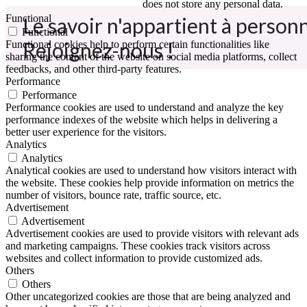
does not store any personal data.
Functional
Le savoir n'appartient à personne
Functional
Rejoignez-nous !
Functional cookies help to perform certain functionalities like
sharing the content of the website on social media platforms, collect
feedbacks, and other third-party features.
Performance
Performance
Performance cookies are used to understand and analyze the key
performance indexes of the website which helps in delivering a
better user experience for the visitors.
Analytics
Analytics
Analytical cookies are used to understand how visitors interact with
the website. These cookies help provide information on metrics the
number of visitors, bounce rate, traffic source, etc.
Advertisement
Advertisement
Advertisement cookies are used to provide visitors with relevant ads
and marketing campaigns. These cookies track visitors across
websites and collect information to provide customized ads.
Others
Others
Other uncategorized cookies are those that are being analyzed and