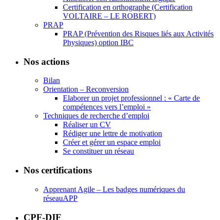
Certification en orthographe (Certification
VOLTAIRE – LE ROBERT)
PRAP
PRAP (Prévention des Risques liés aux Activités
Physiques) option IBC
Nos actions
Bilan
Orientation – Reconversion
Elaborer un projet professionnel : « Carte de
compétences vers l’emploi »
Techniques de recherche d’emploi
Réaliser un CV
Rédiger une lettre de motivation
Créer et gérer un espace emploi
Se constituer un réseau
Nos certifications
Apprenant Agile – Les badges numériques du
réseauAPP
CPF-DIF